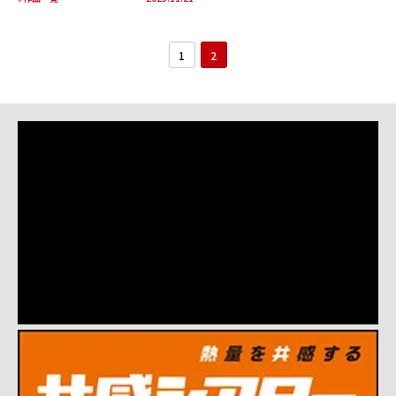
ル
サ
イ
1
2
ト