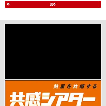
ル
戻る
サ
イ
ト