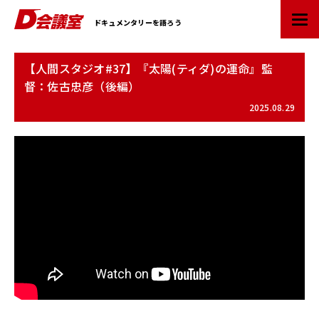
D
ドキュメンタリーを語ろう
会
議
室
【人間スタジオ#37】『太陽(ティダ)の運命』監
：
督：佐古忠彦（後編）
業
界
2025.08.29
初
ド
キ
ュ
メ
ン
タ
リ
ー
情
報
ポ
ー
タ