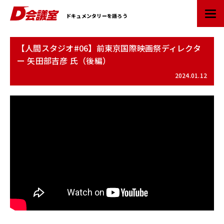
D
ドキュメンタリーを語ろう
会
議
室
【人間スタジオ#06】前東京国際映画祭ディレクタ
：
ー 矢田部吉彦 氏（後編）
業
界
2024.01.12
初
ド
キ
ュ
メ
ン
タ
リ
ー
情
報
ポ
ー
タ