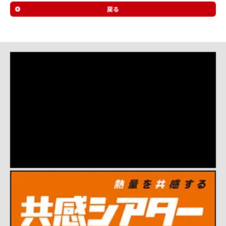
ル
戻る
サ
イ
ト