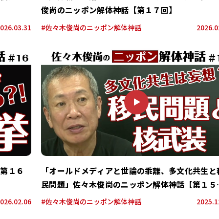
俊尚のニッポン解体神話【第１７回】
026.03.31
#佐々木俊尚のニッポン解体神話
2026.0
P
L
A
Y
【第１６
「オールドメディアと世論の乖離、多文化共生と
民問題」佐々木俊尚のニッポン解体神話【第１５
回】
026.02.06
#佐々木俊尚のニッポン解体神話
2025.1