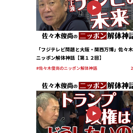
Y
「フジテレビ問題と大阪・関西万博」佐々
ニッポン解体神話【第１２回】
#佐々木俊尚のニッポン解体神話
2
P
L
A
Y