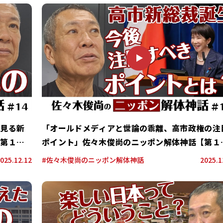
P
L
A
Y
に見る新
「オールドメディアと世論の乖離、高市政権の注
【第１４
ポイント」佐々木俊尚のニッポン解体神話【第１
回】
025.12.12
#佐々木俊尚のニッポン解体神話
2025.1
P
L
A