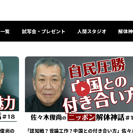
画一覧
試写会・プレゼント
人間スタジオ
解体神
P
L
A
Y
木俊尚の
「認知戦？世論工作？中国との付き合い方」佐々