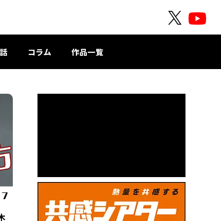
O
O
F
F
F
F
話
コラム
作品一覧
I
I
C
C
I
I
A
A
L
L
X
Y
o
u
T
u
b
e
木