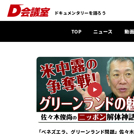
D
ドキュメンタリーを語ろう
会
議
TOP
ニュース
動
室
：
業
界
P
初
L
ド
A
キ
Y
ュ
メ
ン
タ
リ
「ベネズエラ、グリーンランド問題」佐々