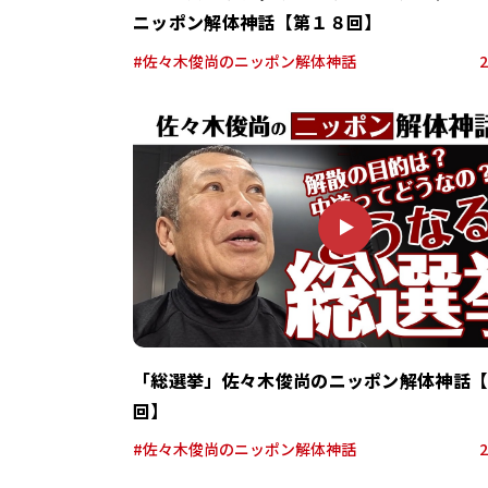
ー
ニッポン解体神話【第１８回】
情
報
#佐々木俊尚のニッポン解体神話
2
ポ
ー
P
タ
L
ル
A
サ
Y
イ
ト
「総選挙」佐々木俊尚のニッポン解体神話
回】
#佐々木俊尚のニッポン解体神話
2