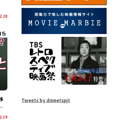
2.28
移
Tweets by dmeetspjt
2.19