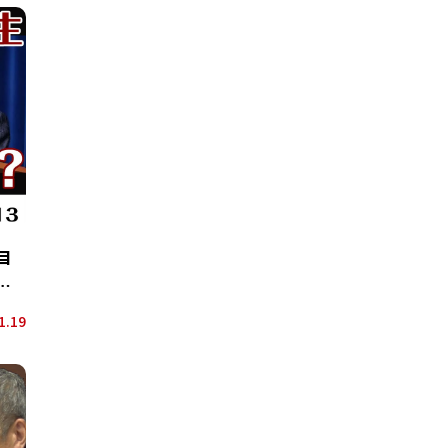
目
３
1.19