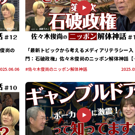
Y
木俊尚の
「最新トピックから考えるメディアリテラシー入
門：石破政権」佐々木俊尚のニッポン解体神話【
１１回】
025.06.06
#佐々木俊尚のニッポン解体神話
2025.0
P
L
A
Y