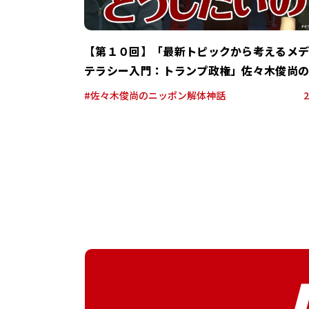
【第１０回】「最新トピックから考えるメ
テラシー入門：トランプ政権」佐々木俊尚
ン解体神話
#佐々木俊尚のニッポン解体神話
2
O