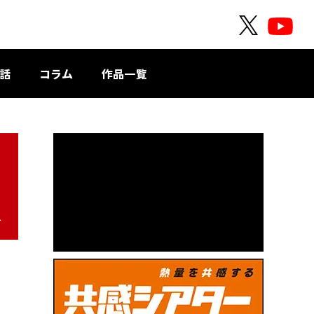
O
O
F
F
F
F
話
コラム
作品一覧
I
I
C
C
I
I
A
A
L
L
X
Y
o
1
u
T
u
b
e