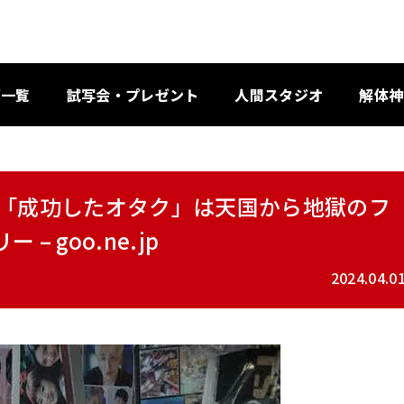
画一覧
試写会・プレゼント
人間スタジオ
解体神
 「成功したオタク」は天国から地獄のフ
 goo.ne.jp
2024.04.0