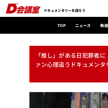
D
ドキュメンタリーを語ろう
会
議
TOP
ニュース
動
室
：
業
界
「推し」がある日犯罪者に
初
ド
ァン心理追うドキュメンタリー –
キ
ュ
メ
ン
タ
リ