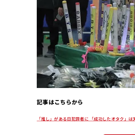
ー
情
報
ポ
ー
タ
ル
サ
イ
ト
記事はこちらから
「推し」がある日犯罪者に 「成功したオタク」は天国