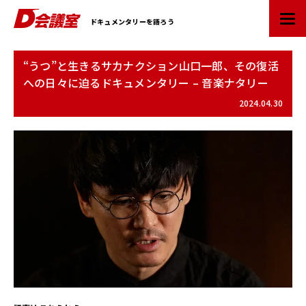
D
ドキュメンタリーを語ろう
会
議
室
“うつ”と生きるサカナクション山口一郎、その復活
：
への日々に迫るドキュメンタリー – 音楽ナタリー
業
界
2024.04.30
初
ド
キ
ュ
メ
ン
タ
リ
ー
情
報
ポ
ー
タ