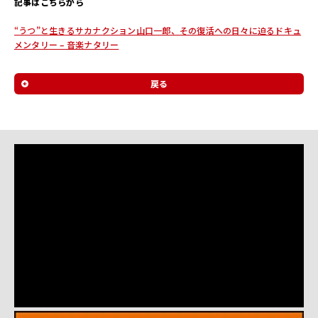
記事はこちらから
ル
サ
“うつ”と生きるサカナクション山口一郎、その復活への日々に迫るドキュ
イ
メンタリー – 音楽ナタリー
ト
戻る