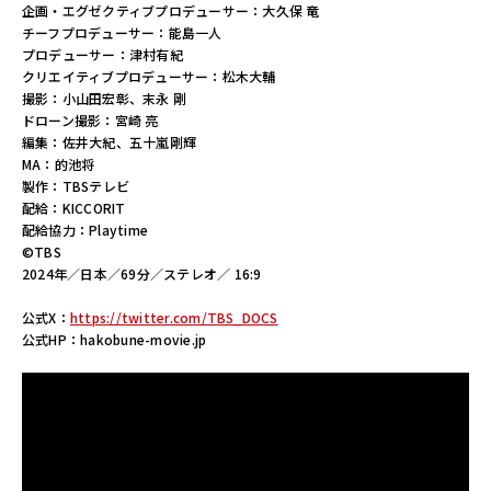
企画・エグゼクティブプロデューサー：大久保 竜
チーフプロデューサー：能島一人
プロデューサー：津村有紀
クリエイティブプロデューサー：松木大輔
撮影：小山田宏彰、末永 剛
ドローン撮影：宮崎 亮
編集：佐井大紀、五十嵐剛輝
MA：的池将
製作：TBSテレビ
配給：KICCORIT
配給協力：Playtime
©TBS
2024年／日本／69分／ステレオ／ 16:9
公式X：
https://twitter.com/TBS_DOCS
公式HP：hakobune-movie.jp