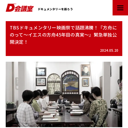
D
ドキュメンタリーを語ろう
会
議
室
TBSドキュメンタリー映画祭で話題沸騰！『方舟に
：
のって～イエスの方舟45年目の真実～』緊急単独公
業
開決定！
界
初
2024.05.20
ド
キ
ュ
メ
ン
タ
リ
ー
情
報
ポ
ー
タ