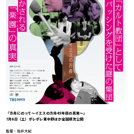
『方舟にのって～イエスの方舟
45
年目の真実～』
7月6日（土）ポレポレ東中野ほか全国順次公開
監督：佐井大紀