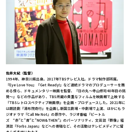
佐井大紀（監督）
1994年、神奈川県出身。2017年TBSテレビ入社。ドラマ制作部所属。
『Eye Love You』『Get Ready!』など連続ドラマのプロデューサーを務
める傍ら、ドキュメンタリー映画を監督、『日の丸～寺山修司40年目の挑
発～』などの作品があり、TBS所蔵の貴重なフィルムを映画館で上映する
『TBSレトロスペクティブ映画祭』を企画・プロデュースした。2021年に
は朗読劇『湯布院奇行』を企画し新国立劇場・中劇場で上演、ほかにもラ
ジオドラマ『Call Me Not』の原作や、ラジオ番組『ビートル
ズ “赤”と”青”と”NOW&THEN”』のパーソナリティ、文芸誌『群像』経
済誌『Forbs Japan』などへの寄稿など、その活動はテレビメディアに留
まらず多岐にわたる。