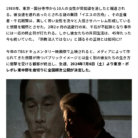
ル
1980年、東京・国分寺市から10人の女性が突如姿を消したと報道され
サ
る。彼女達を連れ去ったとされる謎の集団「イエスの方舟」、その主催
イ
者・千石剛賢は、美しく若い女性を次々と入信させハーレム形成している
ト
と世間を騒然とさせた。2年2ヶ月の逃避行の末、千石が不起訴となり事件
には一応の終止符が打たれる。しかし彼女たちの共同生活は、45年たった
今も続いていた。「宗教法人ではない」と語るその正体とは如何に!?
今年のTBSドキュメンタリー映画祭で上映されると、メディアによって作
られてきた世間が持つパブリックイメージとは全く別の彼女たちの生き方
に衝撃を受ける観客が続出し、急遽、
2024年7月6日（土）より東京・ポ
レポレ東中野を皮切りに全国順次公開が決定した。