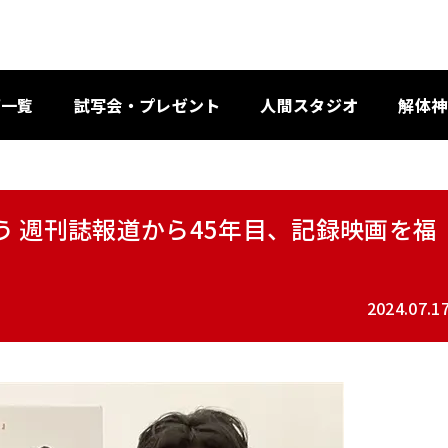
画一覧
試写会・プレゼント
人間スタジオ
解体神
 週刊誌報道から45年目、記録映画を福
2024.07.1