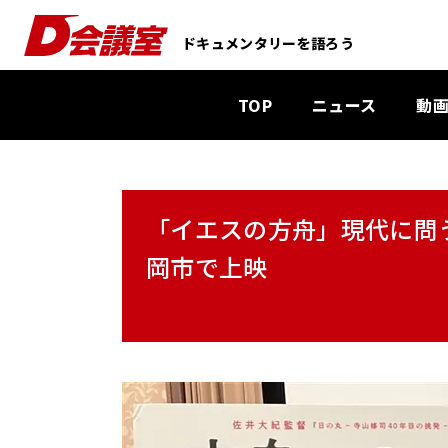
D
ドキュメンタリーを語ろう
会
議
TOP
ニュース
動
室
：
業
界
「イエスの方舟」現代に問う
初
ド
岡市で上映
キ
ュ
メ
ン
タ
リ