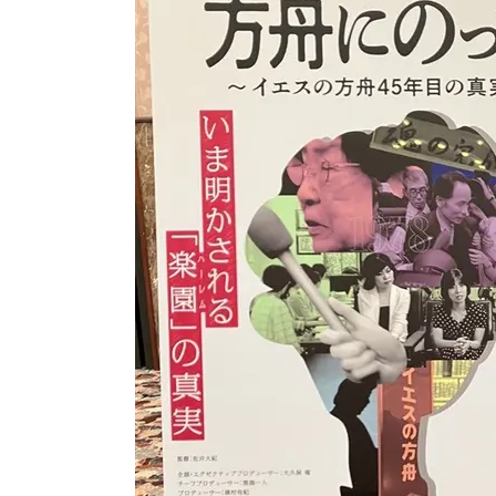
ー
情
報
ポ
ー
タ
ル
サ
イ
ト