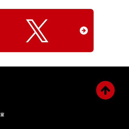
p
a
議室
g
e