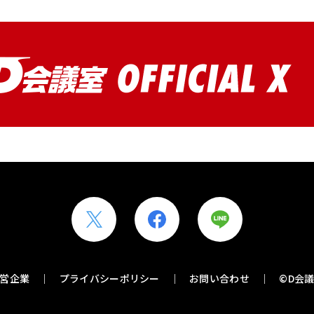
X
F
L
s
a
I
h
c
N
営企業
プライバシーポリシー
お問い合わせ
©D会
a
e
E
r
b
s