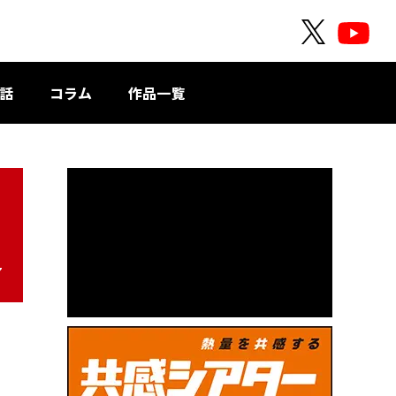
O
O
F
F
F
F
話
コラム
作品一覧
I
I
C
C
I
I
A
A
L
L
X
Y
o
7
u
T
u
b
e