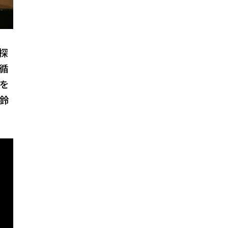
探
循
を
鈴