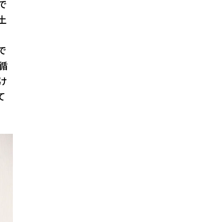
で
土
で
循
け
て