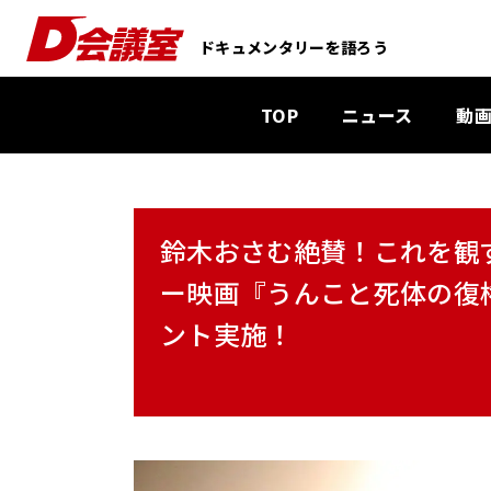
D
ドキュメンタリーを語ろう
会
議
TOP
ニュース
動
室
：
業
界
鈴木おさむ絶賛！これを観ず
初
ド
ー映画『うんこと死体の復
キ
ント実施！
ュ
メ
ン
タ
リ