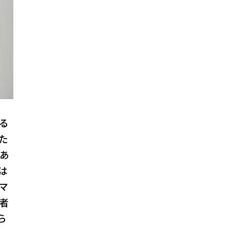
る
た
あ
は
マ
者
ら