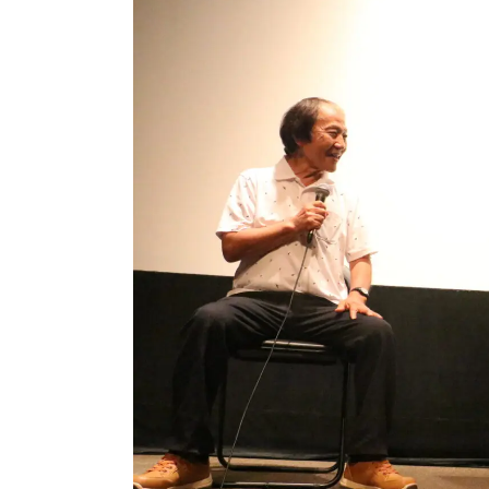
ー
情
報
ポ
ー
タ
ル
サ
イ
ト