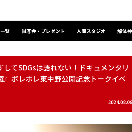
画一覧
試写会・プレゼント
人間スタジオ
解体神
してSDGsは語れない！ドキュメンタリ
権』ポレポレ東中野公開記念トークイベ
2024.08.0