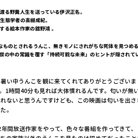
に渡る野糞人生を送っている伊沢正名。
る生態学者の高槻成紀。
する絵本作家の舘野鴻 。
なものとされるうんこ、無きモノにされがちな死体を見つめ
世の中の常識を覆す「持続可能な未来」のヒントが隠されて
は暑い中うんこを観に来てくれてありがとうございま
。1時間40分も見れば大体慣れるんです。匂いが無
慣れないと思うんですけども、この映画は匂いを出さ
った。
2年間放送作家をやって、色々な番組を作ってきて、
うちの家族以外のうんこを見たのは初めてだったこと