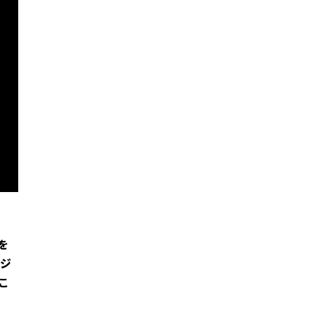
を
ジ
こ