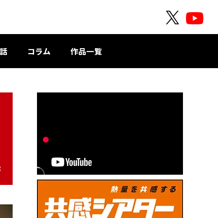
O
O
F
F
F
F
話
コラム
作品一覧
I
I
C
C
I
I
A
A
L
L
X
Y
o
u
T
8
u
b
e