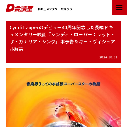
D
ドキュメンタリーを語ろう
会
議
室
Cyndi Lauperのデビュー40周年記念した長編ドキ
：
ュメンタリー映画『シンディ・ローパー：レット・
業
ザ・カナリア・シング』本予告＆キー・ヴィジュア
界
ル解禁
初
ド
2024.10.31
キ
ュ
メ
ン
タ
リ
ー
情
報
ポ
ー
タ