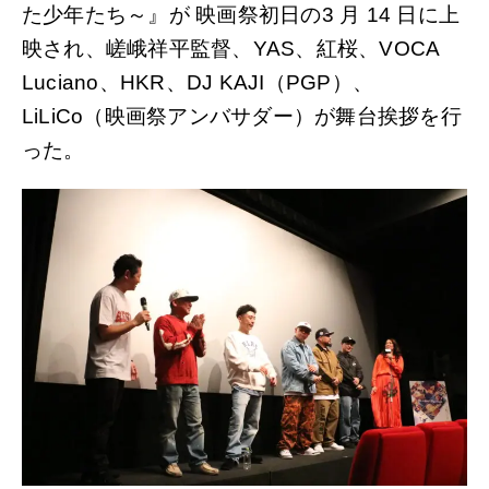
た少年たち～』が 映画祭初日の3 月 14 日に上
映され、嵯峨祥平監督、YAS、紅桜、VOCA
Luciano、HKR、DJ KAJI（PGP）、
LiLiCo（映画祭アンバサダー）が舞台挨拶を行
った。