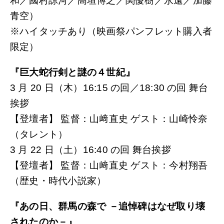
和／國村諒河／高垣博之／関優樹／永遠／加藤
青空）
※ハイタッチあり（映画祭パンフレット購入者
限定）
『巨大蛇行剣と謎の４世紀』
3 月 20 日（木）16:15 の回／18:30 の回 舞台
挨拶
【登壇者】 監督：山﨑直史 ゲスト：山崎怜奈
（タレント）
3 月 22 日（土）16:40 の回 舞台挨拶
【登壇者】 監督：山﨑直史 ゲスト：今村翔吾
（歴史・時代小説家）
『あの日、群馬の森で －追悼碑はなぜ取り壊
されたのか－』