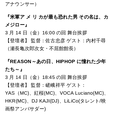
アナウンサー）
『米軍ア メ リ カが最も恐れた男 その名は、カ
メジロー』
3 月 14 日（金）16:00 の回 舞台挨拶
【登壇者】 監督：佐古忠彦 ゲスト：内村千尋
（瀬長亀次郎次女・不屈館館長）
『REASON～あの日、HIPHOP に憧れた少年
たち～』
3 月 14 日（金）18:45 の回 舞台挨拶
【登壇者】 監督：嵯峨祥平 ゲスト：
YAS（MC)、紅桜(MC)、VOCA Luciano(MC)、
HKR(MC)、DJ KAJI(DJ)、LiLiCo(タレント/映
画祭アンバサダー)