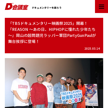
D
ドキュメンタリーを語ろう
会
議
室
「TBSドキュメンタリー映画祭2025」開幕！
：
『REASON ～あの日、HIPHOPに憧れた少年たち
業
～』岡山の超問題児ラッパー軍団PartyGunPaulが
界
舞台挨拶に登場！
初
ド
2025.03.14
キ
ュ
メ
ン
タ
リ
ー
情
報
ポ
ー
タ