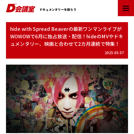
D
ドキュメンタリーを語ろう
会
議
室
hide with Spread Beaverの最新ワンマンライブが
：
WOWOWで6月に独占放送・配信！hideのMVやドキ
業
ュメンタリー、映画と合わせて2カ月連続で特集！
界
初
2025.05.07
ド
キ
ュ
メ
ン
タ
リ
ー
情
報
ポ
ー
タ