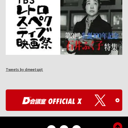
Tweets by dmeetspjt
O
F
F
I
C