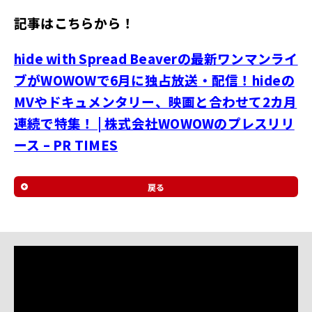
ル
記事はこちらから！
サ
イ
hide with Spread Beaverの最新ワンマンライ
ト
ブがWOWOWで6月に独占放送・配信！hideの
MVやドキュメンタリー、映画と合わせて2カ月
連続で特集！ | 株式会社WOWOWのプレスリリ
ース – PR TIMES
戻る