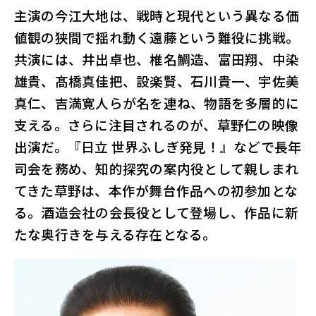
主演の今江大地は、戦時と現代という異なる価
値観の狭間で揺れ動く遠藤という難役に挑戦。
共演には、井出卓也、椎名鯛造、富田翔、中染
雄貴、髙橋真佳把、設楽賢、石川貴一、宇佐美
真仁、吉満寛人らが名を連ね、物語を多層的に
支える。さらに注目されるのが、草野仁の映像
出演だ。『日立 世界ふしぎ発見！』などで長年
司会を務め、知的探究の案内役として親しまれ
てきた草野は、本作が舞台作品への初参加とな
る。酒造会社の会長役として登場し、作品に新
たな奥行きを与える存在となる。