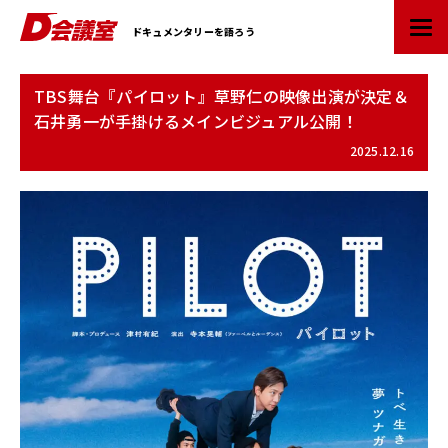
D
ドキュメンタリーを語ろう
会
議
室
TBS舞台『パイロット』草野仁の映像出演が決定＆
：
石井勇一が手掛けるメインビジュアル公開！
業
界
2025.12.16
初
ド
キ
ュ
メ
ン
タ
リ
ー
情
報
ポ
ー
タ