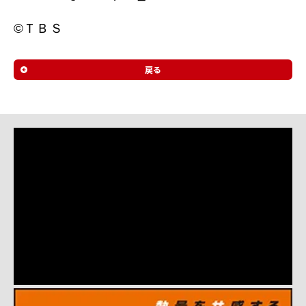
©ＴＢＳ
戻る