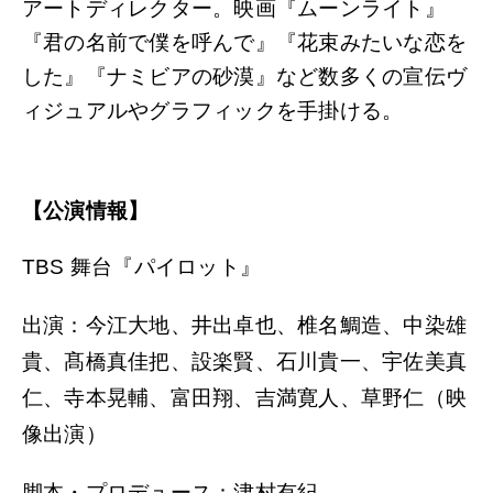
アートディレクター。映画『ムーンライト』
『君の名前で僕を呼んで』『花束みたいな恋を
した』『ナミビアの砂漠』など数多くの宣伝ヴ
ィジュアルやグラフィックを手掛ける。
【公演情報】
TBS 舞台『パイロット』
出演：
今江大地、井出卓也、椎名鯛造、中染雄
貴、髙橋真佳把、設楽賢、石川貴一、宇佐美真
仁、寺本晃輔、富田翔、吉満寛人、
草野仁（映
像出演）
脚本・プロデュース：津村有紀