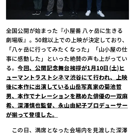
ル
サ
イ
ト
全国公開が始まった『小屋番 八ヶ岳に生きる
劇場版』。50館以上での上映が決定しており、
「八ヶ岳に行ってみたくなった」「山小屋の仕
事に感動した」といった絶賛の声も上がってい
る。
今回、公開記念舞台挨拶が1月10日(土)ヒ
ューマントラストシネマ渋谷にて行われ、上映
後に本作に出演している山岳写真家の菊池哲
男、本作でナレーションを務めた俳優の一双麻
希、深澤慎也監督、永山由紀子プロデューサー
が揃って登壇した。
この日、満席となった会場内を見渡した深澤