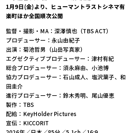
1月9日(金)より、ヒューマントラストシネマ有
楽町ほか全国順次公開
監督・撮影・MA：深澤慎也（TBS ACT）
プロデューサー：永山由紀子
出演：菊池哲男（山岳写真家）
エグゼクティブプロデューサー：津村有紀
総合プロデューサー：須永麻由、小池博
協力プロデューサー：石山成人、塩沢葉子、和
田圭介
進行プロデューサー：鈴木秀明、尾山優恵
製作：TBS
配給：KeyHolder Pictures
宣伝：KICCORIT
2026年／日本／85分／5.1ch／16:9