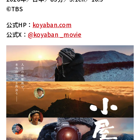
©TBS
公式HP：
koyaban.com
公式X：
@koyaban _movie