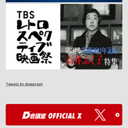
Tweets by dmeetspjt
O
F
F