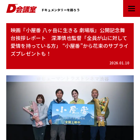
D
ドキュメンタリーを語ろう
会
議
室
映画『小屋番 八ヶ岳に生きる 劇場版』公開記念舞
：
台挨拶レポート 深澤慎也監督「全員が山に対して
業
愛情を持っている方」 “小屋番”から花束のサプライ
界
ズプレゼントも！
初
ド
2026.01.10
キ
ュ
メ
ン
タ
リ
ー
情
報
ポ
ー
タ