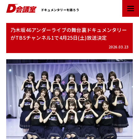
D
ドキュメンタリーを語ろう
会
議
室
乃木坂46アンダーライブの舞台裏ドキュメンタリー
：
がTBSチャンネル1で4月25日(土)放送決定
業
界
2026.03.23
初
ド
キ
ュ
メ
ン
タ
リ
ー
情
報
ポ
ー
タ