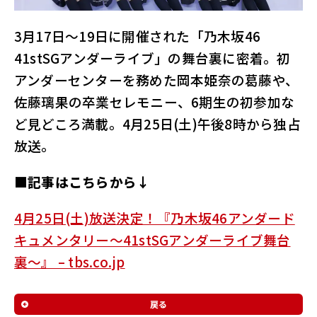
ル
サ
3月17日〜19日に開催された「乃木坂46
イ
41stSGアンダーライブ」の舞台裏に密着。初
ト
アンダーセンターを務めた岡本姫奈の葛藤や、
佐藤璃果の卒業セレモニー、6期生の初参加な
ど見どころ満載。4月25日(土)午後8時から独占
放送。
■記事はこちらから↓
4月25日(土)放送決定！『乃木坂46アンダード
キュメンタリー〜41stSGアンダーライブ舞台
裏〜』 – tbs.co.jp
戻る