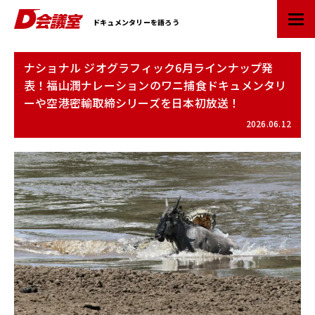
D
ドキュメンタリーを語ろう
会
議
室
ナショナル ジオグラフィック6月ラインナップ発
：
表！福山潤ナレーションのワニ捕食ドキュメンタリ
業
ーや空港密輸取締シリーズを日本初放送！
界
初
2026.06.12
ド
キ
ュ
メ
ン
タ
リ
ー
情
報
ポ
ー
タ