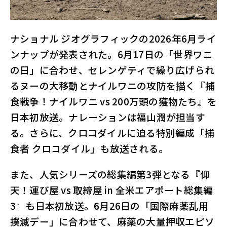
ル
サ
イ
ナショナル ジオグラフィックの2026年6月ライ
ト
ンナップが発表された。6月17日の「世界ワニ
の日」に合わせ、セレンゲティで繰り広げられ
るヌーの大移動とナイルワニの攻防を描く『捕
食戦争！ナイルワニ vs 200万頭の獲物たち』を
日本初放送。ナレーションは福山潤が担当す
る。さらに、クロコダイルに迫る特別編成「捕
食者 クロコダイル」も放送される。
また、人気シリーズの総集編第3弾となる『仰
天！運び屋 vs 取締屋 in 全米エアポート総集編
3』も日本初放送。6月26日の「国際麻薬乱用
撲滅デー」に合わせて、麻薬の大量押収エピソ