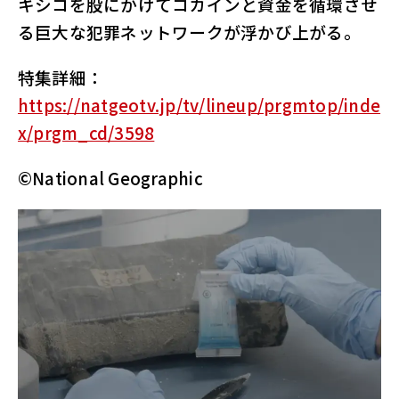
キシコを股にかけてコカインと資金を循環させ
る巨大な犯罪ネットワークが浮かび上がる。
特集詳細：
https://natgeotv.jp/tv/lineup/prgmtop/inde
x/prgm_cd/3598
©National Geographic