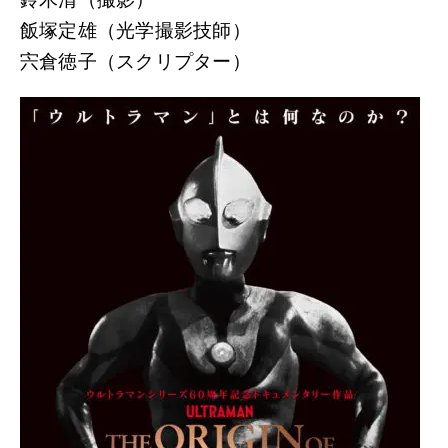
飯塚定雄（光学撮影技師）
宍倉徳子（スクリプター）