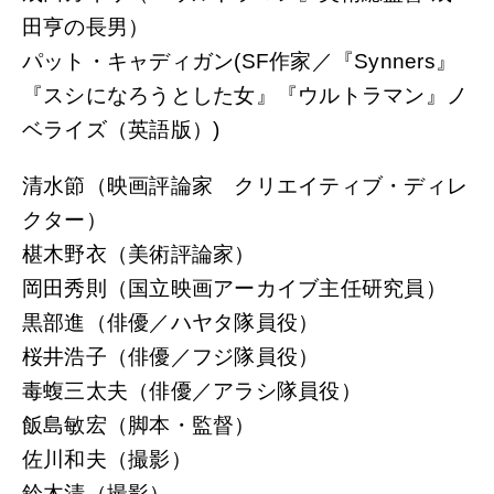
田亨の長男）
パット・キャディガン(SF作家／『Synners』
『スシになろうとした女』『ウルトラマン』ノ
ベライズ（英語版）)
清水節（映画評論家 クリエイティブ・ディレ
クター）
椹木野衣（美術評論家）
岡田秀則（国立映画アーカイブ主任研究員）
黒部進（俳優／ハヤタ隊員役）
桜井浩子（俳優／フジ隊員役）
毒蝮三太夫（俳優／アラシ隊員役）
飯島敏宏（脚本・監督）
佐川和夫（撮影）
鈴木清（撮影）