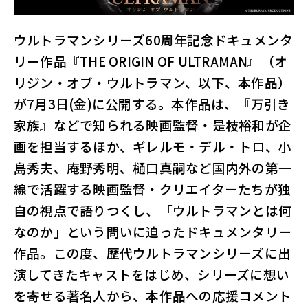
ル
サ
ウルトラマンシリーズ60周年記念ドキュメンタ
イ
ト
リー作品『THE ORIGIN OF ULTRAMAN』（オ
リジン・オブ・ウルトラマン、以下、本作品）
が7月3日(金)に公開する。本作品は、『万引き
家族』などで知られる映画監督・是枝裕和が企
画を担当するほか、ギレルモ・デル・トロ、小
島秀夫、庵野秀明、樋口真嗣など国内外の第一
線で活躍する映画監督・クリエイターたちが独
自の視点で語りつくし、「ウルトラマンとは何
なのか」という問いに迫ったドキュメンタリー
作品。この度、歴代ウルトラマンシリーズに出
演してきたキャストをはじめ、シリーズに想い
を寄せる著名人から、本作品への応援コメント