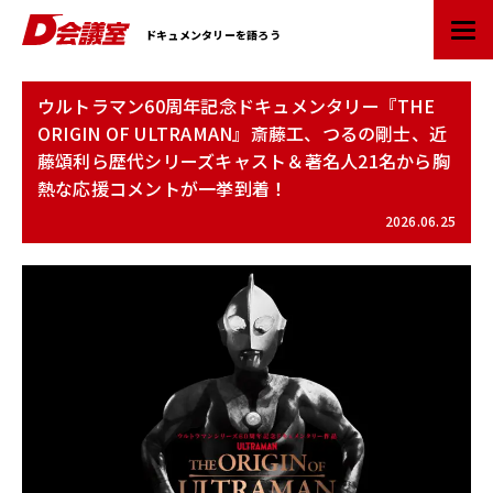
D
ドキュメンタリーを語ろう
会
議
室
ウルトラマン60周年記念ドキュメンタリー『THE
：
ORIGIN OF ULTRAMAN』斎藤工、つるの剛士、近
業
藤頌利ら歴代シリーズキャスト＆著名人21名から胸
界
熱な応援コメントが一挙到着！
初
ド
2026.06.25
キ
ュ
メ
ン
タ
リ
ー
情
報
ポ
ー
タ