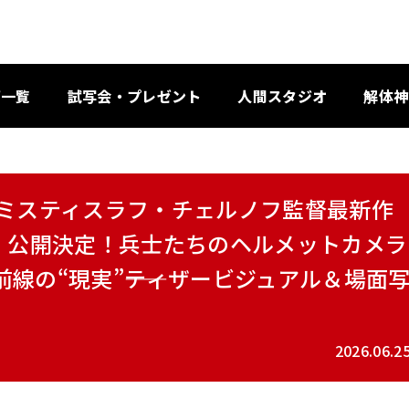
画一覧
試写会・プレゼント
人間スタジオ
解体神
のミスティスラフ・チェルノフ監督最新作
金）公開決定！兵士たちのヘルメットカメラ
線の“現実”――ティザービジュアル＆場面
2026.06.2