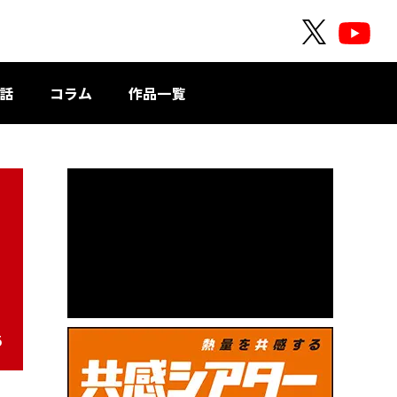
O
O
F
F
F
F
話
コラム
作品一覧
I
I
C
C
I
I
A
A
L
L
X
Y
o
写
u
T
u
5
b
e