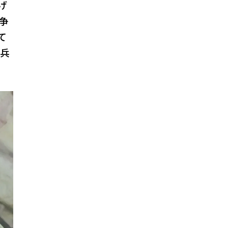
げ
争
て
た兵