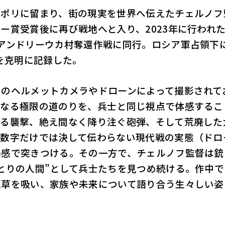
ウポリに留まり、街の現実を世界へ伝えたチェルノフ
ー賞受賞後に再び戦地へと入り、2023年に行われ
アンドリーウカ村奪還作戦に同行。ロシア軍占領下
軍を克明に記録した。
ちのヘルメットカメラやドローンによって撮影されて
となる極限の道のりを、兵士と同じ視点で体感するこ
よる襲撃、絶え間なく降り注ぐ砲弾、そして荒廃した
の数字だけでは決して伝わらない現代戦の実態（ドロ
場感で突きつける。その一方で、チェルノフ監督は銃
とりの人間”として兵士たちを見つめ続ける。作中で
煙草を吸い、家族や未来について語り合う生々しい姿