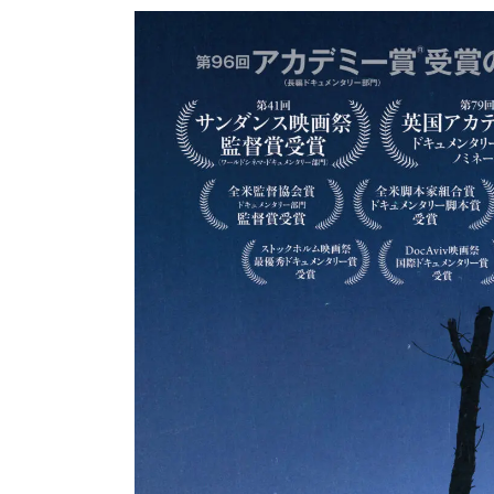
ー
情
報
ポ
ー
タ
ル
サ
イ
ト