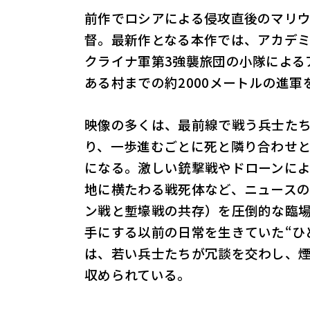
前作でロシアによる侵攻直後のマリ
督。最新作となる本作では、アカデミ
クライナ軍第3強襲旅団の小隊による
ある村までの約2000メートルの進
映像の多くは、最前線で戦う兵士た
り、一歩進むごとに死と隣り合わせ
になる。激しい銃撃戦やドローンに
地に横たわる戦死体など、ニュース
ン戦と塹壕戦の共存）を圧倒的な臨
手にする以前の日常を生きていた“ひ
は、若い兵士たちが冗談を交わし、
収められている。