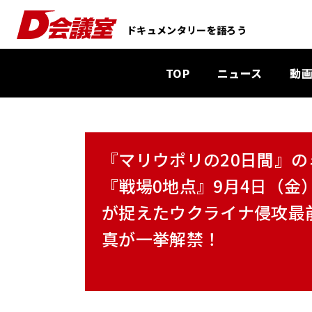
D
ドキュメンタリーを語ろう
会
議
TOP
ニュース
動
室
：
業
界
『マリウポリの20日間』
初
ド
『戦場0地点』9月4日（
キ
が捉えたウクライナ侵攻最前
ュ
メ
真が一挙解禁！
ン
タ
リ