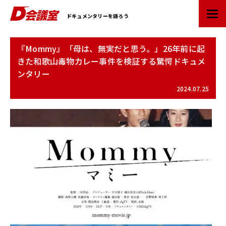
D
ドキュメンタリーを語ろう
会
議
室
『Mommy』「母は、無実だと思う。」26年前に起
：
きた和歌山毒物カレー事件を検証する驚愕ドキュメ
業
ンタリー
界
初
2024.07.25
ド
キ
ュ
メ
ン
タ
リ
ー
情
報
ポ
ー
タ