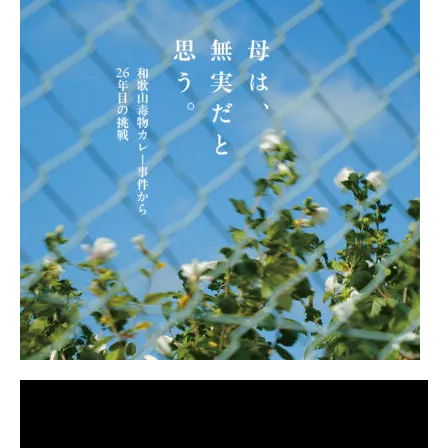
ル
サ
イ
ト