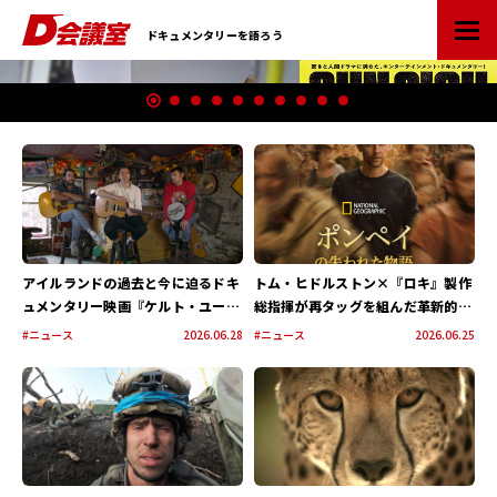
D
ドキュメンタリーを語ろう
会
P
議
I
室
C
：
K
業
U
界
P
初
ド
キ
ュ
アイルランドの過去と今に迫るドキ
トム・ヒドルストン×『ロキ』製作
メ
ュメンタリー映画『ケルト・ユート
総指揮が再タッグを組んだ革新的ド
ン
ピア』公開決定！メインビジュアル
キュメンタリードラマ『ポンペイの
タ
#ニュース
2026.06.28
#ニュース
2026.06.25
&特報 &場面写真 一挙解禁
失われた物語 WITH トム・ヒドル
リ
ストン』が7月23日（木）よりディ
ー
ズニープラスで独占配信決定！
情
報
ポ
ー
タ