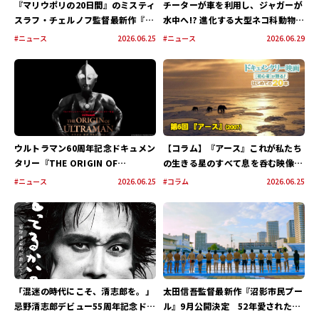
『マリウポリの20日間』のミスティ
チーターが車を利用し、ジャガーが
ル
スラフ・チェルノフ監督最新作『戦
水中へ!? 進化する大型ネコ科動物の
サ
場0地点』9月4日（金）公開決定！
最前線に迫るナショナル ジオグラ
#ニュース
2026.06.25
#ニュース
2026.06.29
イ
兵士たちのヘルメットカメラが捉え
フィック特別編成「ビッグ・キャッ
ト
たウクライナ侵攻最前線の“現実”――テ
ト・サマー」が7月5日（日）より放
ィザービジュアル＆場面写真が一挙
送開始！安元洋貴、諏訪部順一、石
解禁！
川界人、日野聡ら豪華声優陣が野生
のドラマをナビゲート
ウルトラマン60周年記念ドキュメン
【コラム】『アース』これが私たち
タリー『THE ORIGIN OF
の生きる星のすべて――息を呑む映像美
ULTRAMAN』斎藤工、つるの剛
で体感する生命のドラマ｜ドキュメ
#ニュース
2026.06.25
#コラム
2026.06.25
士、近藤頌利ら歴代シリーズキャス
ンタリー映画[初心者]が観る！はじ
ト＆著名人21名から胸熱な応援コメ
めての２０本【第6回】
ントが一挙到着！
「混迷の時代にこそ、清志郎を。」
太田信吾監督最新作『沼影市民プー
忌野清志郎デビュー55周年記念ドキ
ル』9月公開決定 52年愛された市