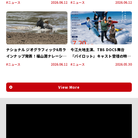
ュメンタリー映画『愛し合ってるか
民プールの最後の49日間を記録
#ニュース
2026.06.12
#ニュース
2026.06.12
い？ 忌野清志郎が教えてくれた』
10月2日（金）公開
ナショナル ジオグラフィック6月ラ
今江大地主演、TBS DOCS舞台
インナップ発表！福山潤ナレーショ
『パイロット』キャスト登壇の特別
ンのワニ捕食ドキュメンタリーや空
上映会が7月20日に開催決定！生コ
#ニュース
2026.06.12
#ニュース
2026.05.30
港密輸取締シリーズを日本初放送！
メント付きで感動が蘇る！
View More