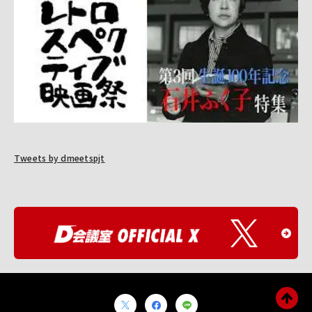
Tweets by dmeetspjt
O
F
F
I
C
I